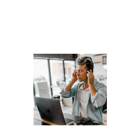
Besoin de parler à un 
conseiller ?
Laissez nous vos informations de contact , 
nous vous recontacterons !
Email*