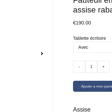
Fauteuil em
assise raba
€190.00
Tablette écritoire
-
+
Ajouter a mon pani
Assise