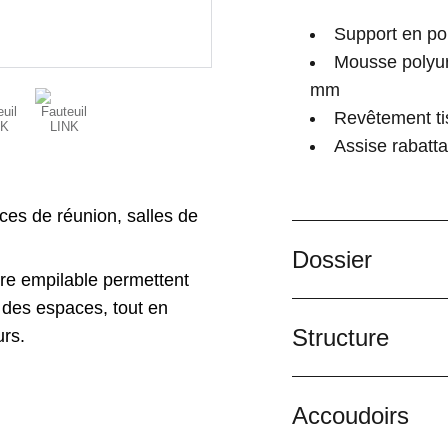
Support en pol
Mousse polyur
mm
Revêtement tis
Assise rabatt
ces de réunion, salles de
Dossier
ure empilable permettent
 des espaces, tout en
Structure
urs.
Accoudoirs