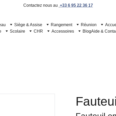
Contactez nous au 
+33 6 95 22 36 17
eau
Siège & Assise
Rangement
Réunion
Accue
e
Scolaire
CHR
Accessoires
Blog
Aide & Conta
Mobilier de bureau professionnel et moderne
Fauteu