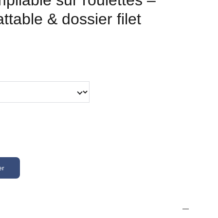
pilable sur roulettes –
ttable & dossier filet
er