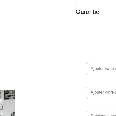
Garantie
Email*
conseiller ?
Téléphone
cterons !
Vos questions et