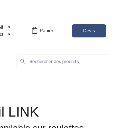
il
Panier
Devis
ct
il LINK