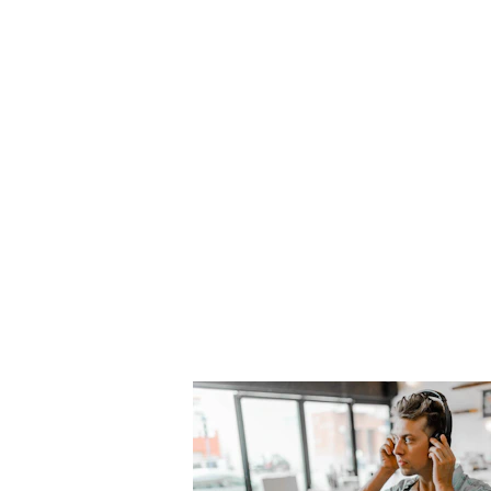
Besoin de parler à un 
Laissez nous vos informations de contact , nous vous reconta