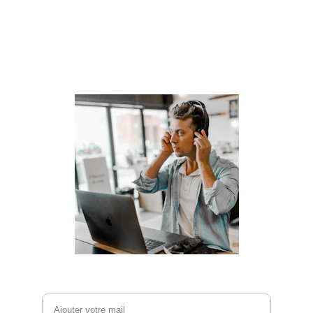
Besoin de parler à un 
conseiller ?
Laissez nous vos informations de contact , 
nous vous recontacterons !
Email*