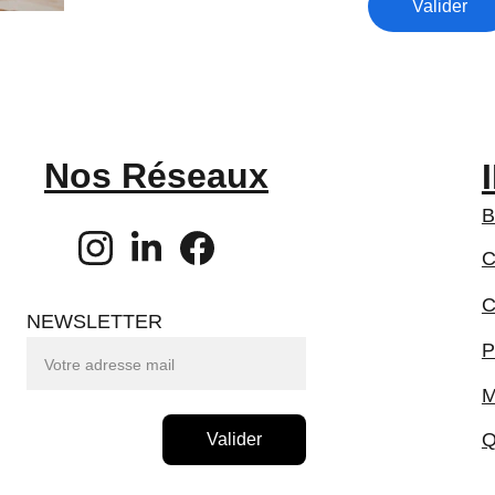
Valider
Nos Réseaux
B
C
C
NEWSLETTER
P
M
Q
Valider