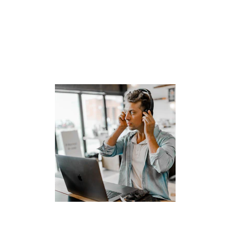
Besoin de parler à un 
conseiller ?
Laissez nous vos informations de contact , 
nous vous recontacterons !
Email*