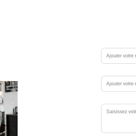
Email*
conseiller ?
Téléphone
cterons !
Vos questions et